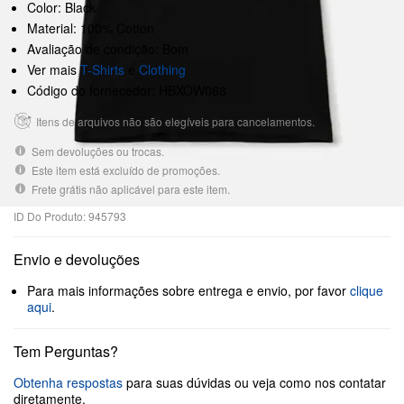
Color: Black
Material: 100% Cotton
Avaliação de condição: Bom
Ver mais
T-Shirts
e
Clothing
Código do fornecedor: HBXOW068
Itens de arquivos não são elegíveis para cancelamentos.
Sem devoluções ou trocas.
Este item está excluído de promoções.
Frete grátis não aplicável para este item.
ID Do Produto: 945793
Envio e devoluções
Para mais informações sobre entrega e envio, por favor
clique
aqui
.
Tem Perguntas?
Obtenha respostas
para suas dúvidas ou veja como nos contatar
diretamente.