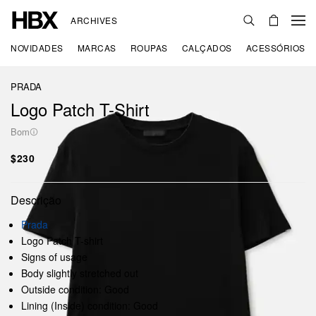
ARCHIVES
NOVIDADES
MARCAS
ROUPAS
CALÇADOS
ACESSÓRIOS
PRADA
Logo Patch T-Shirt
Bom
$230
Descrição
Prada
Logo Patch T-shirt
Signs of usage
Body slightly stretched out
Outside condition: Good
Lining (Inside) condition: Good