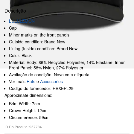
Descrição
LULULEMON
Cap
Minor marks on the front panels
Outside condition: Brand New
Lining (Inside) condition: Brand New
Color: Black
Material: Body: 86% Recycled Polyester, 14% Elastane; Inner
Front Panel: 58% Nylon, 27% Polyester
Avaliação de condição: Novo com etiqueta
Ver mais
Hats
e
Accessories
Código do fornecedor: HBXEPL29
Approximate dimensions:
Brim Width: 7cm
Crown Height: 12cm
Circumference: 59cm
ID Do Produto: 957784