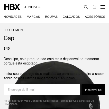
ARCHIVES
NOVIDADES
MARCAS
ROUPAS
CALÇADOS
ACESSÓRIOS
LULULEMON
Cap
$40
Desculpe, este produto não está mais disponível no momento
porque está esgotado.
Insira seu endereço de e-mail abaixo para ser o primeiro a saber
sobre nossos últimos lançamentos e anúncios.
Inscrever-Se
Ao Se Inscrever, Você Concorda Com Nossos
Termos De Uso
E
Política De
Privacidade
.