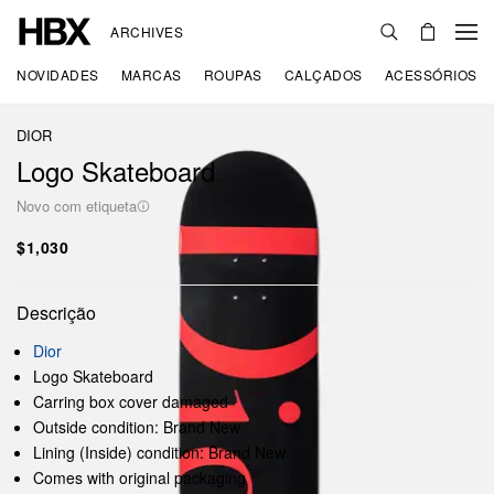
ARCHIVES
NOVIDADES
MARCAS
ROUPAS
CALÇADOS
ACESSÓRIOS
DIOR
Logo Skateboard
Novo com etiqueta
$1,030
Descrição
Dior
Logo Skateboard
Carring box cover damaged
Outside condition: Brand New
Lining (Inside) condition: Brand New
Comes with original packaging