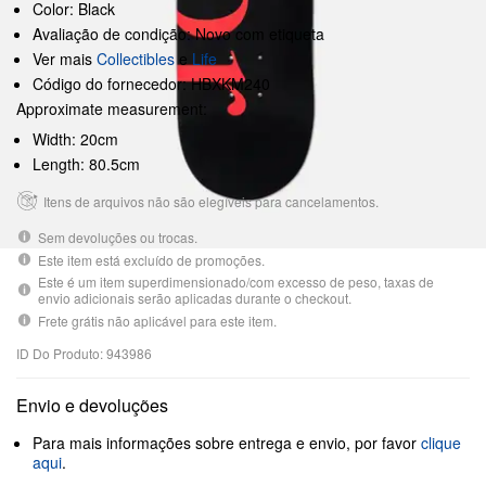
Color: Black
Avaliação de condição: Novo com etiqueta
Ver mais
Collectibles
e
Life
Código do fornecedor: HBXKM240
Approximate measurement:
Width: 20cm
Length: 80.5cm
Itens de arquivos não são elegíveis para cancelamentos.
Sem devoluções ou trocas.
Este item está excluído de promoções.
Este é um item superdimensionado/com excesso de peso, taxas de
envio adicionais serão aplicadas durante o checkout.
Frete grátis não aplicável para este item.
ID Do Produto: 943986
Envio e devoluções
Para mais informações sobre entrega e envio, por favor
clique
aqui
.