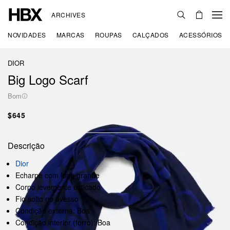
ARCHIVES
NOVIDADES
MARCAS
ROUPAS
CALÇADOS
ACESSÓRIOS
DIOR
Big Logo Scarf
Bom
$645
Descrição
Dior
Echarpe com logo grande
Corpo levemente esticado
Fio solto no avesso
Condição externa: Boa
Condição interior (forro): Boa