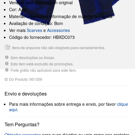
Vendido sem embalagem original
Cor: Azul
Material: - Nenhuma informação de material fornecida
Avaliação de condição: Bom
Ver mais
Scarves
e
Accessories
Código do fornecedor: HBXDC073
Itens de arquivos não são elegíveis para cancelamentos.
Sem devoluções ou trocas.
Este item está excluído de promoções.
Frete grátis não aplicável para este item.
ID Do Produto: 951359
Envio e devoluções
Para mais informações sobre entrega e envio, por favor
clique
aqui
.
Tem Perguntas?
Obtenha respostas
para suas dúvidas ou veja como nos contatar