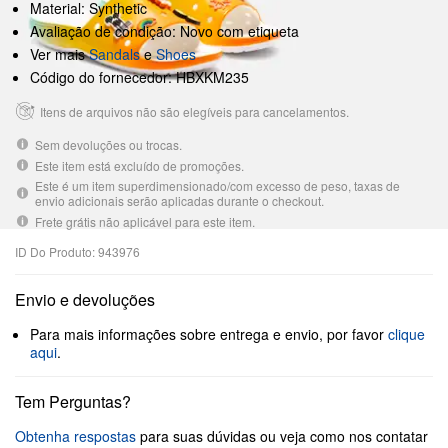
Material: Synthetic
Avaliação de condição: Novo com etiqueta
Ver mais
Sandals
e
Shoes
Código do fornecedor: HBXKM235
Itens de arquivos não são elegíveis para cancelamentos.
Sem devoluções ou trocas.
Este item está excluído de promoções.
Este é um item superdimensionado/com excesso de peso, taxas de
envio adicionais serão aplicadas durante o checkout.
Frete grátis não aplicável para este item.
ID Do Produto: 943976
Envio e devoluções
Para mais informações sobre entrega e envio, por favor
clique
aqui
.
Tem Perguntas?
Obtenha respostas
para suas dúvidas ou veja como nos contatar