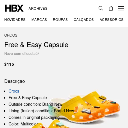
ARCHIVES
NOVIDADES
MARCAS
ROUPAS
CALÇADOS
ACESSÓRIOS
CROCS
Free & Easy Capsule
Novo com etiqueta
$115
Descrição
Crocs
Free & Easy Capsule
Outside condition: Brand New
Lining (Inside) condition: Brand New
Comes in original packaging
Color: Multicolor