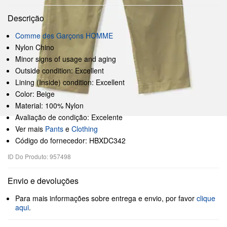
Descrição
Comme des Garçons HOMME
Nylon Chino
Minor signs of usage and aging
Outside condition: Excellent
Lining (Inside) condition: Excellent
Color: Beige
Material: 100% Nylon
Avaliação de condição: Excelente
Ver mais
Pants
e
Clothing
Código do fornecedor: HBXDC342
ID Do Produto: 957498
Envio e devoluções
Para mais informações sobre entrega e envio, por favor
clique
aqui
.