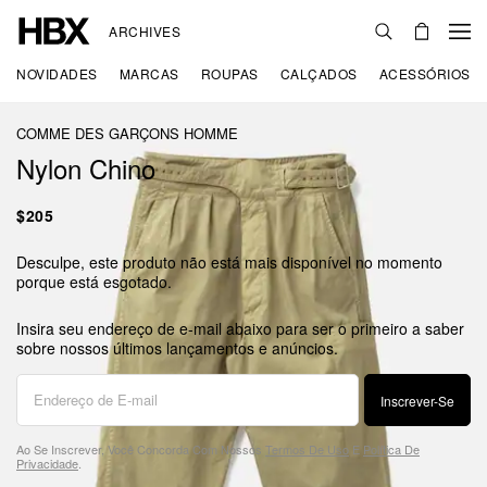
ARCHIVES
NOVIDADES
MARCAS
ROUPAS
CALÇADOS
ACESSÓRIOS
COMME DES GARÇONS HOMME
Nylon Chino
$205
Desculpe, este produto não está mais disponível no momento
porque está esgotado.
Insira seu endereço de e-mail abaixo para ser o primeiro a saber
sobre nossos últimos lançamentos e anúncios.
Inscrever-Se
Ao Se Inscrever, Você Concorda Com Nossos
Termos De Uso
E
Política De
Privacidade
.