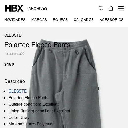
ARCHIVES
NOVIDADES
MARCAS
ROUPAS
CALÇADOS
ACESSÓRIOS
CLESSTE
Polartec Fleece Pants
Excelente
$180
Descrição
CLESSTE
Polartec Fleece Pants
Outside condition: Excellent
Lining (Inside) condition: Excellent
Color: Gray
Material: 100% Polyester