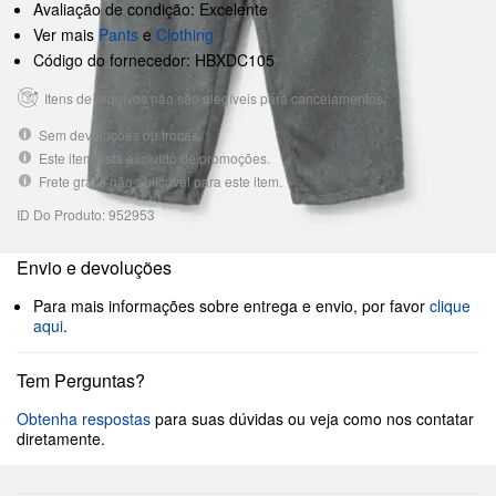
Avaliação de condição: Excelente
Ver mais
Pants
e
Clothing
Código do fornecedor: HBXDC105
Itens de arquivos não são elegíveis para cancelamentos.
Sem devoluções ou trocas.
Este item está excluído de promoções.
Frete grátis não aplicável para este item.
ID Do Produto: 952953
Envio e devoluções
Para mais informações sobre entrega e envio, por favor
clique
aqui
.
Tem Perguntas?
Obtenha respostas
para suas dúvidas ou veja como nos contatar
diretamente.