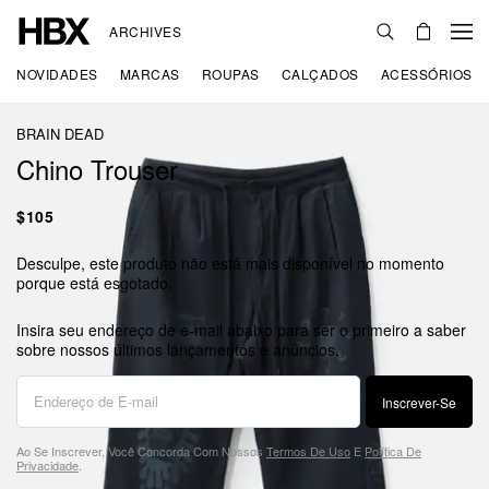
ARCHIVES
NOVIDADES
MARCAS
ROUPAS
CALÇADOS
ACESSÓRIOS
BRAIN DEAD
Chino Trouser
$105
Desculpe, este produto não está mais disponível no momento
porque está esgotado.
Insira seu endereço de e-mail abaixo para ser o primeiro a saber
sobre nossos últimos lançamentos e anúncios.
Inscrever-Se
Ao Se Inscrever, Você Concorda Com Nossos
Termos De Uso
E
Política De
Privacidade
.