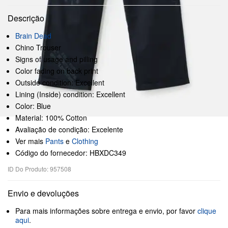
Descrição
Brain Dead
Chino Trouser
Signs of usage and pilling
Color fading on back print
Outside condition: Excellent
Lining (Inside) condition: Excellent
Color: Blue
Material: 100% Cotton
Avaliação de condição: Excelente
Ver mais
Pants
e
Clothing
Código do fornecedor: HBXDC349
ID Do Produto: 957508
Envio e devoluções
Para mais informações sobre entrega e envio, por favor
clique
aqui
.