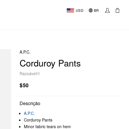
USD
BR
A.P.C.
Corduroy Pants
Razoável
$50
Descrição
A.P.C.
Corduroy Pants
Minor fabric tears on hem