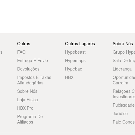
Outros
Outros Lugares
Sobre Nós
as
FAQ
Hypebeast
Grupo Hyp
Entrega E Envio
Hypemaps
Sala De Im
Devoluções
Hypebae
Liderança
Impostos E Taxas
HBX
Oportunida
Alfandegárias
Carreira
Sobre Nós
Relações 
Investidore
Loja Física
Publicidade
HBX Pro
Jurídico
Programa De
Afiliados
Fale Conos