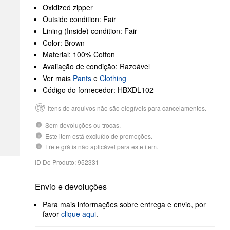
Oxidized zipper
Outside condition: Fair
Lining (Inside) condition: Fair
Color: Brown
Material: 100% Cotton
Avaliação de condição: Razoável
Ver mais
Pants
e
Clothing
Código do fornecedor: HBXDL102
Itens de arquivos não são elegíveis para cancelamentos.
Sem devoluções ou trocas.
Este item está excluído de promoções.
Frete grátis não aplicável para este item.
ID Do Produto: 952331
Envio e devoluções
Para mais informações sobre entrega e envio, por
favor
clique aqui
.