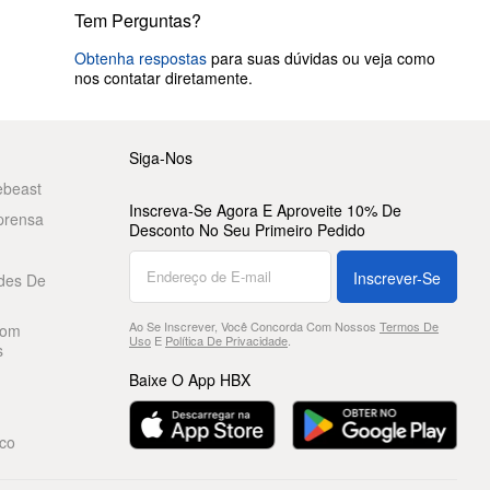
Tem Perguntas?
Obtenha respostas
para suas dúvidas ou veja como
nos contatar diretamente.
Siga-Nos
ebeast
Inscreva-Se Agora E Aproveite 10% De
prensa
Desconto No Seu Primeiro Pedido
Inscrever-Se
des De
Ao Se Inscrever, Você Concorda Com Nossos
Termos De
Com
Uso
E
Política De Privacidade
.
s
Baixe O App HBX
co