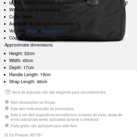
Lining (Inside) condition: Excellent
Without original packaging
Color: Black
Avaliação de condição: Excelente
Ver mais
Bags
e
Accessories
Código do fornecedor: HBXEPL01
Approximate dimensions:
Height: 32cm
Width: 45cm
Depth: 17cm
Handle Length: 19cm
Strap Length: 46cm
Itens de arquivos não são elegíveis para cancelamentos.
Sem devoluções ou trocas.
Este item está excluído de promoções.
Este é um item superdimensionado/com excesso de peso, taxas de
envio adicionais serão aplicadas durante o checkout.
Frete grátis não aplicável para este item.
ID Do Produto: 957761