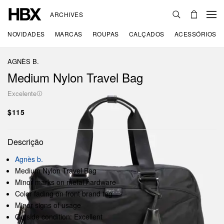
ARCHIVES
NOVIDADES
MARCAS
ROUPAS
CALÇADOS
ACESSÓRIOS
AGNÈS B.
Medium Nylon Travel Bag
Excelente
$115
Descrição
Agnès b.
Medium Nylon Travel Bag
Minor marks on metal hardware
Color fading on front brand tag
Minor signs of usage
Outside condition: Excellent